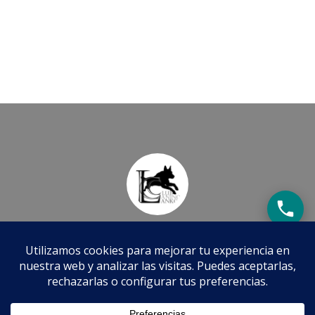
Adiestramiento y Educación Canina
Tel.:
+34 659 879 068
N.I.F.: E-95153409